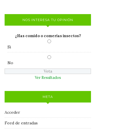
NOS INTERESA TU OPINIÓN
¿Has comido o comerías insectos?
Si
No
Ver Resultados
META
Acceder
Feed de entradas