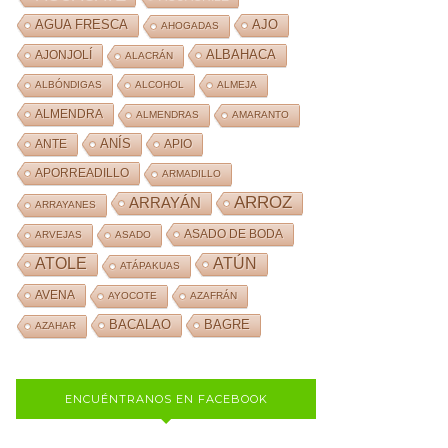
AJO
AGUA FRESCA
AHOGADAS
ALBAHACA
AJONJOLÍ
ALACRÁN
ALBÓNDIGAS
ALCOHOL
ALMEJA
ALMENDRA
ALMENDRAS
AMARANTO
ANÍS
ANTE
APIO
APORREADILLO
ARMADILLO
ARROZ
ARRAYÁN
ARRAYANES
ASADO DE BODA
ARVEJAS
ASADO
ATOLE
ATÚN
ATÁPAKUAS
AVENA
AYOCOTE
AZAFRÁN
BACALAO
BAGRE
AZAHAR
ENCUÉNTRANOS EN FACEBOOK