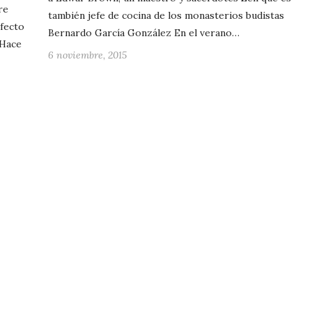
re
también jefe de cocina de los monasterios budistas
rfecto
Bernardo García González En el verano…
 Hace
6 noviembre, 2015