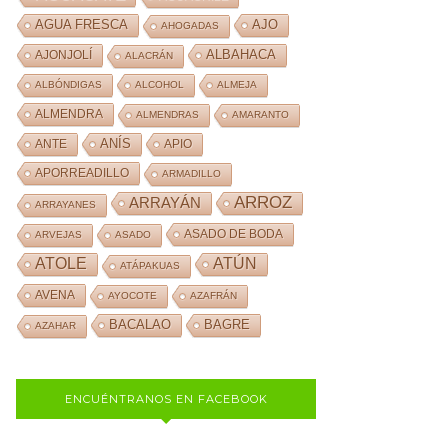
AJO
AGUA FRESCA
AHOGADAS
ALBAHACA
AJONJOLÍ
ALACRÁN
ALBÓNDIGAS
ALCOHOL
ALMEJA
ALMENDRA
ALMENDRAS
AMARANTO
ANÍS
ANTE
APIO
APORREADILLO
ARMADILLO
ARROZ
ARRAYÁN
ARRAYANES
ASADO DE BODA
ARVEJAS
ASADO
ATOLE
ATÚN
ATÁPAKUAS
AVENA
AYOCOTE
AZAFRÁN
BACALAO
BAGRE
AZAHAR
ENCUÉNTRANOS EN FACEBOOK