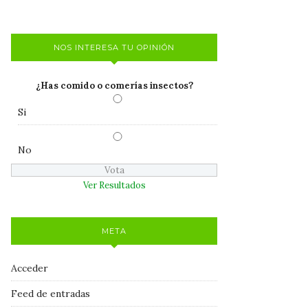
NOS INTERESA TU OPINIÓN
¿Has comido o comerías insectos?
Si
No
Ver Resultados
META
Acceder
Feed de entradas