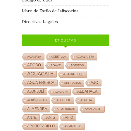
Libro de Estilo de Jaliscocina
Directivas Legales
ETIQUETAS
ACAMAYA
ACEITILLA
ACUALAISTA
ADOBO
AGAVE
AGRITOS
AGUACATE
AGUACHILE
AJO
AGUA FRESCA
AHOGADAS
ALBAHACA
AJONJOLÍ
ALACRÁN
ALBÓNDIGAS
ALCOHOL
ALMEJA
ALMENDRA
ALMENDRAS
AMARANTO
ANÍS
ANTE
APIO
APORREADILLO
ARMADILLO