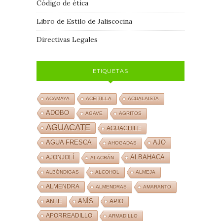
Código de ética
Libro de Estilo de Jaliscocina
Directivas Legales
ETIQUETAS
ACAMAYA
ACEITILLA
ACUALAISTA
ADOBO
AGAVE
AGRITOS
AGUACATE
AGUACHILE
AJO
AGUA FRESCA
AHOGADAS
ALBAHACA
AJONJOLÍ
ALACRÁN
ALBÓNDIGAS
ALCOHOL
ALMEJA
ALMENDRA
ALMENDRAS
AMARANTO
ANÍS
ANTE
APIO
APORREADILLO
ARMADILLO