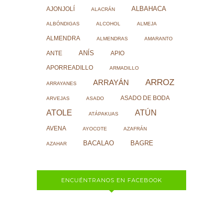
ALBAHACA
AJONJOLÍ
ALACRÁN
ALBÓNDIGAS
ALCOHOL
ALMEJA
ALMENDRA
ALMENDRAS
AMARANTO
ANÍS
ANTE
APIO
APORREADILLO
ARMADILLO
ARROZ
ARRAYÁN
ARRAYANES
ASADO DE BODA
ARVEJAS
ASADO
ATOLE
ATÚN
ATÁPAKUAS
AVENA
AYOCOTE
AZAFRÁN
BACALAO
BAGRE
AZAHAR
ENCUÉNTRANOS EN FACEBOOK