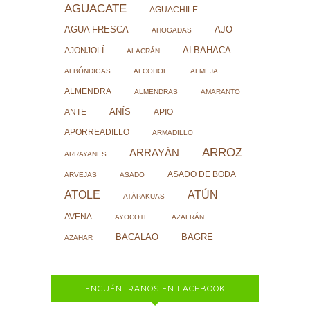
AGUACATE
AGUACHILE
AJO
AGUA FRESCA
AHOGADAS
ALBAHACA
AJONJOLÍ
ALACRÁN
ALBÓNDIGAS
ALCOHOL
ALMEJA
ALMENDRA
ALMENDRAS
AMARANTO
ANÍS
ANTE
APIO
APORREADILLO
ARMADILLO
ARROZ
ARRAYÁN
ARRAYANES
ASADO DE BODA
ARVEJAS
ASADO
ATOLE
ATÚN
ATÁPAKUAS
AVENA
AYOCOTE
AZAFRÁN
BACALAO
BAGRE
AZAHAR
ENCUÉNTRANOS EN FACEBOOK