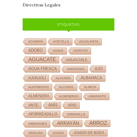
Directivas Legales
ETIQUETAS
ACAMAYA
ACEITILLA
ACUALAISTA
ADOBO
AGAVE
AGRITOS
AGUACATE
AGUACHILE
AJO
AGUA FRESCA
AHOGADAS
ALBAHACA
AJONJOLÍ
ALACRÁN
ALBÓNDIGAS
ALCOHOL
ALMEJA
ALMENDRA
ALMENDRAS
AMARANTO
ANÍS
ANTE
APIO
APORREADILLO
ARMADILLO
ARROZ
ARRAYÁN
ARRAYANES
ASADO DE BODA
ARVEJAS
ASADO