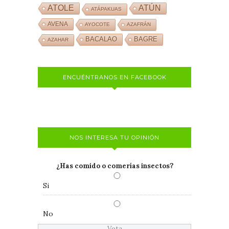
ATOLE
ATÚN
ATÁPAKUAS
AVENA
AYOCOTE
AZAFRÁN
BACALAO
BAGRE
AZAHAR
ENCUÉNTRANOS EN FACEBOOK
NOS INTERESA TU OPINIÓN
¿Has comido o comerías insectos?
Si
No