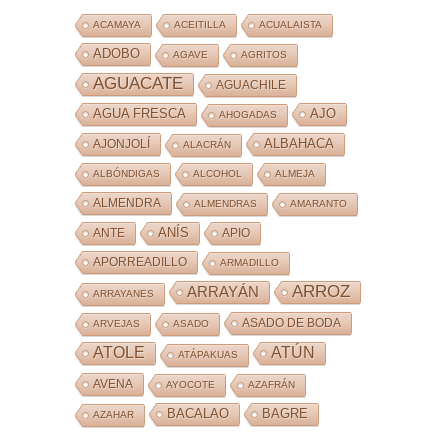
ACAMAYA
ACEITILLA
ACUALAISTA
ADOBO
AGAVE
AGRITOS
AGUACATE
AGUACHILE
AJO
AGUA FRESCA
AHOGADAS
ALBAHACA
AJONJOLÍ
ALACRÁN
ALBÓNDIGAS
ALCOHOL
ALMEJA
ALMENDRA
ALMENDRAS
AMARANTO
ANÍS
ANTE
APIO
APORREADILLO
ARMADILLO
ARROZ
ARRAYÁN
ARRAYANES
ASADO DE BODA
ARVEJAS
ASADO
ATOLE
ATÚN
ATÁPAKUAS
AVENA
AYOCOTE
AZAFRÁN
BACALAO
BAGRE
AZAHAR