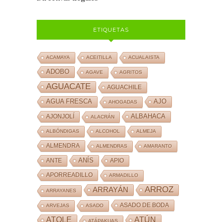
ETIQUETAS
ACAMAYA
ACEITILLA
ACUALAISTA
ADOBO
AGAVE
AGRITOS
AGUACATE
AGUACHILE
AJO
AGUA FRESCA
AHOGADAS
ALBAHACA
AJONJOLÍ
ALACRÁN
ALBÓNDIGAS
ALCOHOL
ALMEJA
ALMENDRA
ALMENDRAS
AMARANTO
ANÍS
ANTE
APIO
APORREADILLO
ARMADILLO
ARROZ
ARRAYÁN
ARRAYANES
ASADO DE BODA
ARVEJAS
ASADO
ATOLE
ATÚN
ATÁPAKUAS