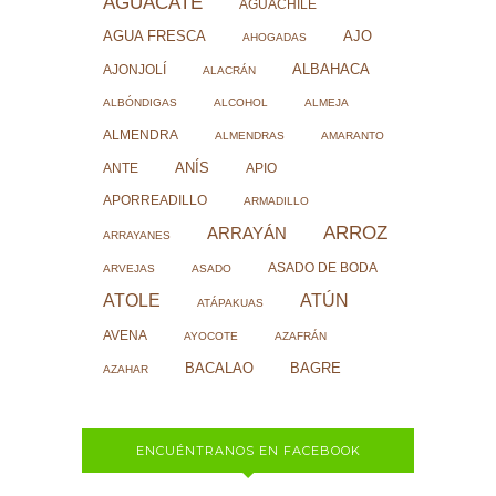
AGUACATE
AGUACHILE
AJO
AGUA FRESCA
AHOGADAS
ALBAHACA
AJONJOLÍ
ALACRÁN
ALBÓNDIGAS
ALCOHOL
ALMEJA
ALMENDRA
ALMENDRAS
AMARANTO
ANÍS
ANTE
APIO
APORREADILLO
ARMADILLO
ARROZ
ARRAYÁN
ARRAYANES
ASADO DE BODA
ARVEJAS
ASADO
ATOLE
ATÚN
ATÁPAKUAS
AVENA
AYOCOTE
AZAFRÁN
BACALAO
BAGRE
AZAHAR
ENCUÉNTRANOS EN FACEBOOK