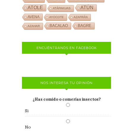
ATOLE
ATÚN
ATÁPAKUAS
AVENA
AYOCOTE
AZAFRÁN
BACALAO
BAGRE
AZAHAR
ENCUÉNTRANOS EN FACEBOOK
NOS INTERESA TU OPINIÓN
¿Has comido o comerías insectos?
Si
No