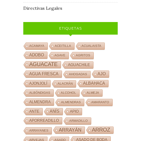
Directivas Legales
ETIQUETAS
ACAMAYA
ACEITILLA
ACUALAISTA
ADOBO
AGAVE
AGRITOS
AGUACATE
AGUACHILE
AJO
AGUA FRESCA
AHOGADAS
ALBAHACA
AJONJOLÍ
ALACRÁN
ALBÓNDIGAS
ALCOHOL
ALMEJA
ALMENDRA
ALMENDRAS
AMARANTO
ANÍS
ANTE
APIO
APORREADILLO
ARMADILLO
ARROZ
ARRAYÁN
ARRAYANES
ASADO DE BODA
ARVEJAS
ASADO