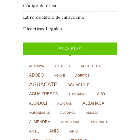
Código de ética
Libro de Estilo de Jaliscocina
Directivas Legales
ETIQUETAS
ACAMAYA
ACEITILLA
ACUALAISTA
ADOBO
AGAVE
AGRITOS
AGUACATE
AGUACHILE
AJO
AGUA FRESCA
AHOGADAS
ALBAHACA
AJONJOLÍ
ALACRÁN
ALBÓNDIGAS
ALCOHOL
ALMEJA
ALMENDRA
ALMENDRAS
AMARANTO
ANÍS
ANTE
APIO