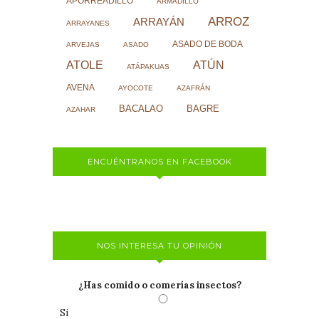
APORREADILLO
ARMADILLO
ARROZ
ARRAYÁN
ARRAYANES
ASADO DE BODA
ARVEJAS
ASADO
ATOLE
ATÚN
ATÁPAKUAS
AVENA
AYOCOTE
AZAFRÁN
BACALAO
BAGRE
AZAHAR
ENCUÉNTRANOS EN FACEBOOK
NOS INTERESA TU OPINIÓN
¿Has comido o comerías insectos?
Si