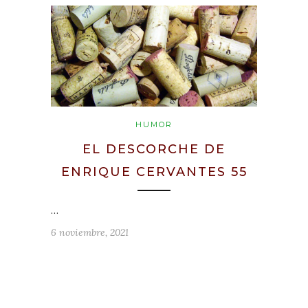
HUMOR
EL DESCORCHE DE
ENRIQUE CERVANTES 55
…
6 noviembre, 2021