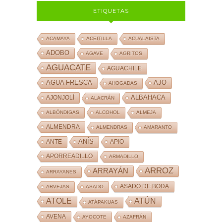
ETIQUETAS
ACAMAYA
ACEITILLA
ACUALAISTA
ADOBO
AGAVE
AGRITOS
AGUACATE
AGUACHILE
AJO
AGUA FRESCA
AHOGADAS
ALBAHACA
AJONJOLÍ
ALACRÁN
ALBÓNDIGAS
ALCOHOL
ALMEJA
ALMENDRA
ALMENDRAS
AMARANTO
ANÍS
ANTE
APIO
APORREADILLO
ARMADILLO
ARROZ
ARRAYÁN
ARRAYANES
ASADO DE BODA
ARVEJAS
ASADO
ATOLE
ATÚN
ATÁPAKUAS
AVENA
AYOCOTE
AZAFRÁN