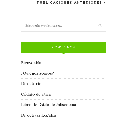
PUBLICACIONES ANTERIORES
CONÓCENOS
Bienvenida
¿Quiénes somos?
Directorio
Código de ética
Libro de Estilo de Jaliscocina
Directivas Legales