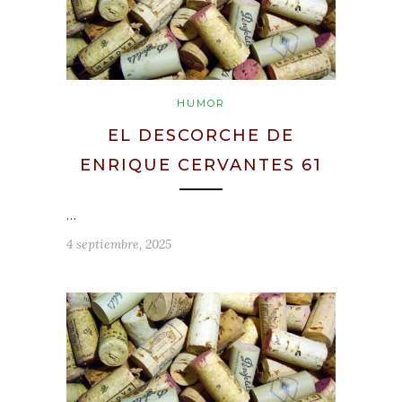
HUMOR
EL DESCORCHE DE
ENRIQUE CERVANTES 61
…
4 septiembre, 2025