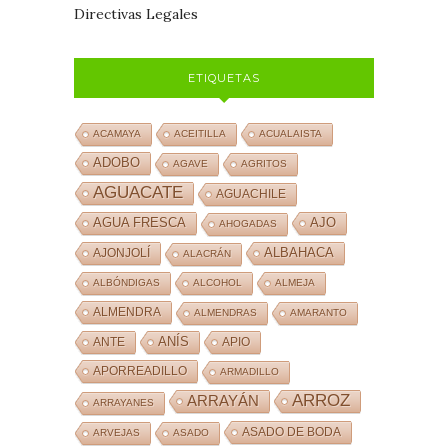
Directivas Legales
ETIQUETAS
ACAMAYA
ACEITILLA
ACUALAISTA
ADOBO
AGAVE
AGRITOS
AGUACATE
AGUACHILE
AJO
AGUA FRESCA
AHOGADAS
ALBAHACA
AJONJOLÍ
ALACRÁN
ALBÓNDIGAS
ALCOHOL
ALMEJA
ALMENDRA
ALMENDRAS
AMARANTO
ANÍS
ANTE
APIO
APORREADILLO
ARMADILLO
ARROZ
ARRAYÁN
ARRAYANES
ASADO DE BODA
ARVEJAS
ASADO