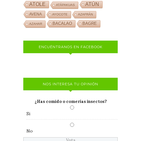
ATOLE
ATÚN
ATÁPAKUAS
AVENA
AYOCOTE
AZAFRÁN
BACALAO
BAGRE
AZAHAR
ENCUÉNTRANOS EN FACEBOOK
NOS INTERESA TU OPINIÓN
¿Has comido o comerías insectos?
Si
No