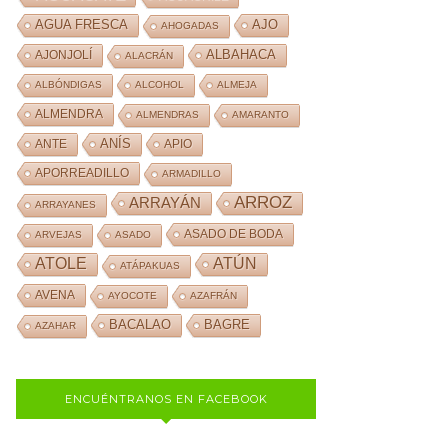
AJO
AGUA FRESCA
AHOGADAS
ALBAHACA
AJONJOLÍ
ALACRÁN
ALBÓNDIGAS
ALCOHOL
ALMEJA
ALMENDRA
ALMENDRAS
AMARANTO
ANÍS
ANTE
APIO
APORREADILLO
ARMADILLO
ARROZ
ARRAYÁN
ARRAYANES
ASADO DE BODA
ARVEJAS
ASADO
ATOLE
ATÚN
ATÁPAKUAS
AVENA
AYOCOTE
AZAFRÁN
BACALAO
BAGRE
AZAHAR
ENCUÉNTRANOS EN FACEBOOK