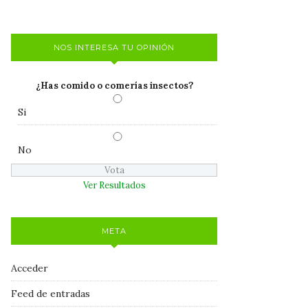
NOS INTERESA TU OPINIÓN
¿Has comido o comerías insectos?
Si
No
Ver Resultados
META
Acceder
Feed de entradas