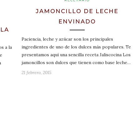
RECETARIO
JAMONCILLO DE LECHE
,
ENVINADO
ALA
Paciencia, leche y azúcar son los principales
ingredientes de uno de los dulces más populares. Te
s a la
presentamos aquí una sencilla receta Jaliscocina Los
se
jamoncillos son dulces que tienen como base leche…
a
21 febrero, 2015