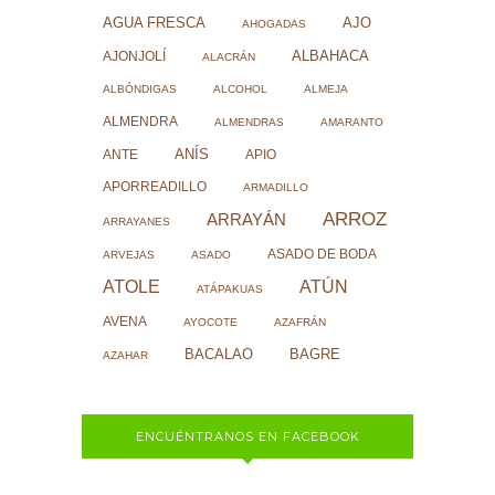
AJO
AGUA FRESCA
AHOGADAS
ALBAHACA
AJONJOLÍ
ALACRÁN
ALBÓNDIGAS
ALCOHOL
ALMEJA
ALMENDRA
ALMENDRAS
AMARANTO
ANÍS
ANTE
APIO
APORREADILLO
ARMADILLO
ARROZ
ARRAYÁN
ARRAYANES
ASADO DE BODA
ARVEJAS
ASADO
ATOLE
ATÚN
ATÁPAKUAS
AVENA
AYOCOTE
AZAFRÁN
BACALAO
BAGRE
AZAHAR
ENCUÉNTRANOS EN FACEBOOK