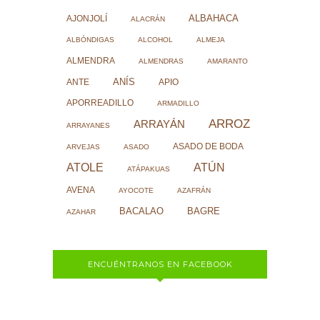
ALBAHACA
AJONJOLÍ
ALACRÁN
ALBÓNDIGAS
ALCOHOL
ALMEJA
ALMENDRA
ALMENDRAS
AMARANTO
ANÍS
ANTE
APIO
APORREADILLO
ARMADILLO
ARROZ
ARRAYÁN
ARRAYANES
ASADO DE BODA
ARVEJAS
ASADO
ATOLE
ATÚN
ATÁPAKUAS
AVENA
AYOCOTE
AZAFRÁN
BACALAO
BAGRE
AZAHAR
ENCUÉNTRANOS EN FACEBOOK