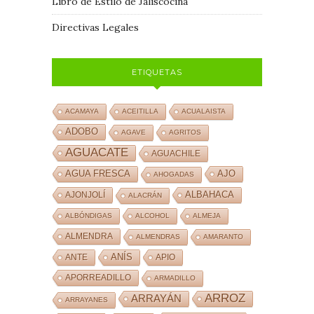
Libro de Estilo de Jaliscocina
Directivas Legales
ETIQUETAS
ACAMAYA
ACEITILLA
ACUALAISTA
ADOBO
AGAVE
AGRITOS
AGUACATE
AGUACHILE
AJO
AGUA FRESCA
AHOGADAS
ALBAHACA
AJONJOLÍ
ALACRÁN
ALBÓNDIGAS
ALCOHOL
ALMEJA
ALMENDRA
ALMENDRAS
AMARANTO
ANÍS
ANTE
APIO
APORREADILLO
ARMADILLO
ARROZ
ARRAYÁN
ARRAYANES