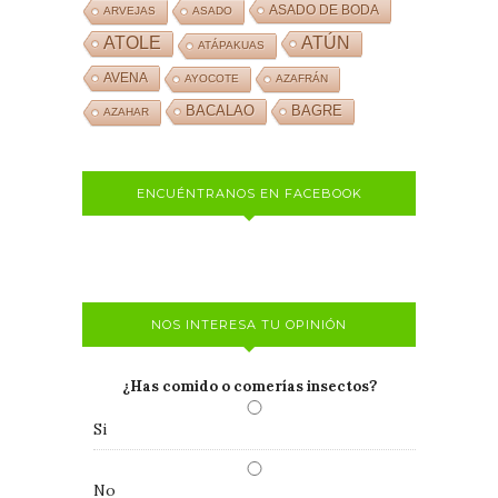
ASADO DE BODA
ARVEJAS
ASADO
ATOLE
ATÚN
ATÁPAKUAS
AVENA
AYOCOTE
AZAFRÁN
BACALAO
BAGRE
AZAHAR
ENCUÉNTRANOS EN FACEBOOK
NOS INTERESA TU OPINIÓN
¿Has comido o comerías insectos?
Si
No