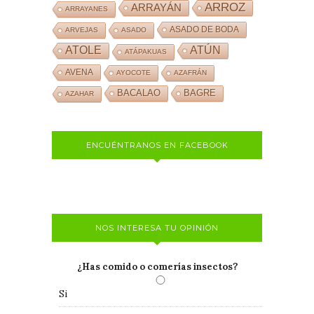
ARROZ
ARRAYÁN
ARRAYANES
ASADO DE BODA
ARVEJAS
ASADO
ATOLE
ATÚN
ATÁPAKUAS
AVENA
AYOCOTE
AZAFRÁN
BACALAO
BAGRE
AZAHAR
ENCUÉNTRANOS EN FACEBOOK
NOS INTERESA TU OPINIÓN
¿Has comido o comerías insectos?
Si