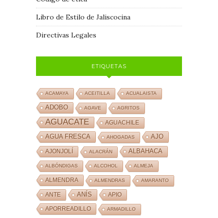
Libro de Estilo de Jaliscocina
Directivas Legales
ETIQUETAS
ACAMAYA
ACEITILLA
ACUALAISTA
ADOBO
AGAVE
AGRITOS
AGUACATE
AGUACHILE
AJO
AGUA FRESCA
AHOGADAS
ALBAHACA
AJONJOLÍ
ALACRÁN
ALBÓNDIGAS
ALCOHOL
ALMEJA
ALMENDRA
ALMENDRAS
AMARANTO
ANÍS
ANTE
APIO
APORREADILLO
ARMADILLO