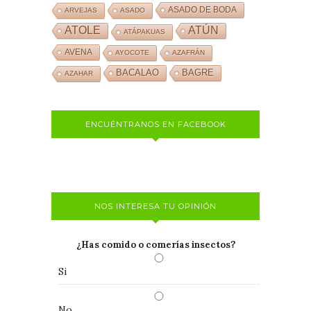
ASADO DE BODA
ARVEJAS
ASADO
ATOLE
ATÚN
ATÁPAKUAS
AVENA
AYOCOTE
AZAFRÁN
BACALAO
BAGRE
AZAHAR
ENCUÉNTRANOS EN FACEBOOK
NOS INTERESA TU OPINIÓN
¿Has comido o comerías insectos?
Si
No