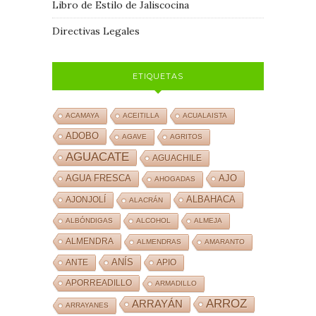
Libro de Estilo de Jaliscocina
Directivas Legales
ETIQUETAS
ACAMAYA
ACEITILLA
ACUALAISTA
ADOBO
AGAVE
AGRITOS
AGUACATE
AGUACHILE
AJO
AGUA FRESCA
AHOGADAS
ALBAHACA
AJONJOLÍ
ALACRÁN
ALBÓNDIGAS
ALCOHOL
ALMEJA
ALMENDRA
ALMENDRAS
AMARANTO
ANÍS
ANTE
APIO
APORREADILLO
ARMADILLO
ARROZ
ARRAYÁN
ARRAYANES