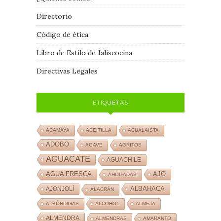
Directorio
Código de ética
Libro de Estilo de Jaliscocina
Directivas Legales
ETIQUETAS
ACAMAYA
ACEITILLA
ACUALAISTA
ADOBO
AGAVE
AGRITOS
AGUACATE
AGUACHILE
AJO
AGUA FRESCA
AHOGADAS
ALBAHACA
AJONJOLÍ
ALACRÁN
ALBÓNDIGAS
ALCOHOL
ALMEJA
ALMENDRA
ALMENDRAS
AMARANTO