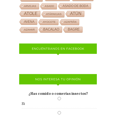
ASADO DE BODA
ARVEJAS
ASADO
ATOLE
ATÚN
ATÁPAKUAS
AVENA
AYOCOTE
AZAFRÁN
BACALAO
BAGRE
AZAHAR
ENCUÉNTRANOS EN FACEBOOK
NOS INTERESA TU OPINIÓN
¿Has comido o comerías insectos?
Si