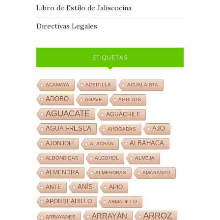
Libro de Estilo de Jaliscocina
Directivas Legales
ETIQUETAS
ACAMAYA
ACEITILLA
ACUALAISTA
ADOBO
AGAVE
AGRITOS
AGUACATE
AGUACHILE
AJO
AGUA FRESCA
AHOGADAS
ALBAHACA
AJONJOLÍ
ALACRÁN
ALBÓNDIGAS
ALCOHOL
ALMEJA
ALMENDRA
ALMENDRAS
AMARANTO
ANÍS
ANTE
APIO
APORREADILLO
ARMADILLO
ARROZ
ARRAYÁN
ARRAYANES