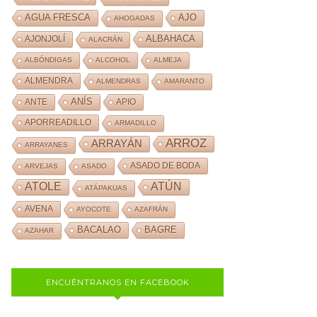
AJO
AGUA FRESCA
AHOGADAS
ALBAHACA
AJONJOLÍ
ALACRÁN
ALBÓNDIGAS
ALCOHOL
ALMEJA
ALMENDRA
ALMENDRAS
AMARANTO
ANÍS
ANTE
APIO
APORREADILLO
ARMADILLO
ARROZ
ARRAYÁN
ARRAYANES
ASADO DE BODA
ARVEJAS
ASADO
ATOLE
ATÚN
ATÁPAKUAS
AVENA
AYOCOTE
AZAFRÁN
BACALAO
BAGRE
AZAHAR
ENCUÉNTRANOS EN FACEBOOK