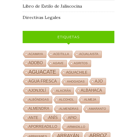
Libro de Estilo de Jaliscocina
Directivas Legales
ETIQUETAS
ACAMAYA
ACEITILLA
ACUALAISTA
ADOBO
AGAVE
AGRITOS
AGUACATE
AGUACHILE
AJO
AGUA FRESCA
AHOGADAS
ALBAHACA
AJONJOLÍ
ALACRÁN
ALBÓNDIGAS
ALCOHOL
ALMEJA
ALMENDRA
ALMENDRAS
AMARANTO
ANÍS
ANTE
APIO
APORREADILLO
ARMADILLO
ARROZ
ARRAYÁN
ARRAYANES