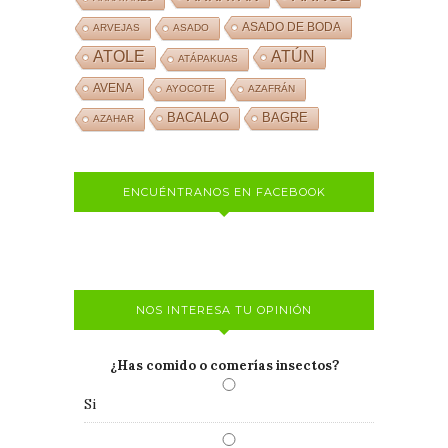
ASADO DE BODA
ARVEJAS
ASADO
ATOLE
ATÚN
ATÁPAKUAS
AVENA
AYOCOTE
AZAFRÁN
BACALAO
BAGRE
AZAHAR
ENCUÉNTRANOS EN FACEBOOK
NOS INTERESA TU OPINIÓN
¿Has comido o comerías insectos?
Si