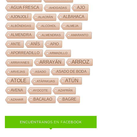
AJO
AGUA FRESCA
AHOGADAS
ALBAHACA
AJONJOLÍ
ALACRÁN
ALBÓNDIGAS
ALCOHOL
ALMEJA
ALMENDRA
ALMENDRAS
AMARANTO
ANÍS
ANTE
APIO
APORREADILLO
ARMADILLO
ARROZ
ARRAYÁN
ARRAYANES
ASADO DE BODA
ARVEJAS
ASADO
ATOLE
ATÚN
ATÁPAKUAS
AVENA
AYOCOTE
AZAFRÁN
BACALAO
BAGRE
AZAHAR
ENCUÉNTRANOS EN FACEBOOK