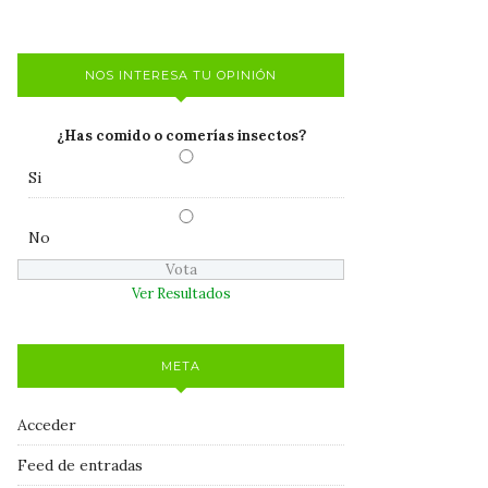
NOS INTERESA TU OPINIÓN
¿Has comido o comerías insectos?
Si
No
Ver Resultados
META
Acceder
Feed de entradas