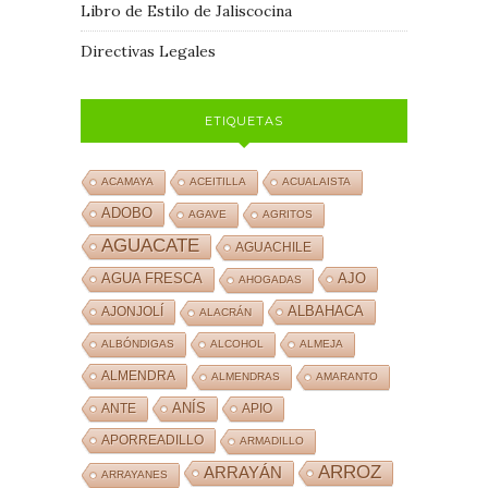
Libro de Estilo de Jaliscocina
Directivas Legales
ETIQUETAS
ACAMAYA
ACEITILLA
ACUALAISTA
ADOBO
AGAVE
AGRITOS
AGUACATE
AGUACHILE
AJO
AGUA FRESCA
AHOGADAS
ALBAHACA
AJONJOLÍ
ALACRÁN
ALBÓNDIGAS
ALCOHOL
ALMEJA
ALMENDRA
ALMENDRAS
AMARANTO
ANÍS
ANTE
APIO
APORREADILLO
ARMADILLO
ARROZ
ARRAYÁN
ARRAYANES