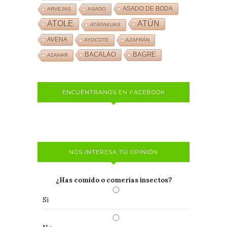
ASADO DE BODA
ARVEJAS
ASADO
ATOLE
ATÚN
ATÁPAKUAS
AVENA
AYOCOTE
AZAFRÁN
BACALAO
BAGRE
AZAHAR
ENCUÉNTRANOS EN FACEBOOK
NOS INTERESA TU OPINIÓN
¿Has comido o comerías insectos?
Si