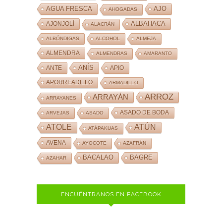
AJO
AGUA FRESCA
AHOGADAS
ALBAHACA
AJONJOLÍ
ALACRÁN
ALBÓNDIGAS
ALCOHOL
ALMEJA
ALMENDRA
ALMENDRAS
AMARANTO
ANÍS
ANTE
APIO
APORREADILLO
ARMADILLO
ARROZ
ARRAYÁN
ARRAYANES
ASADO DE BODA
ARVEJAS
ASADO
ATOLE
ATÚN
ATÁPAKUAS
AVENA
AYOCOTE
AZAFRÁN
BACALAO
BAGRE
AZAHAR
ENCUÉNTRANOS EN FACEBOOK