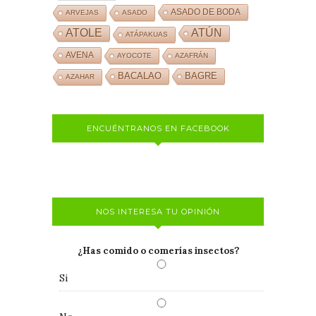
ASADO DE BODA
ARVEJAS
ASADO
ATOLE
ATÚN
ATÁPAKUAS
AVENA
AYOCOTE
AZAFRÁN
BACALAO
BAGRE
AZAHAR
ENCUÉNTRANOS EN FACEBOOK
NOS INTERESA TU OPINIÓN
¿Has comido o comerías insectos?
Si