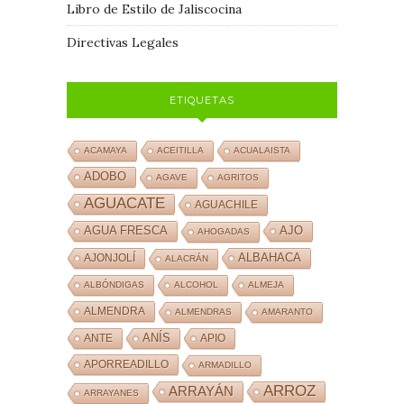
Libro de Estilo de Jaliscocina
Directivas Legales
ETIQUETAS
ACAMAYA
ACEITILLA
ACUALAISTA
ADOBO
AGAVE
AGRITOS
AGUACATE
AGUACHILE
AJO
AGUA FRESCA
AHOGADAS
ALBAHACA
AJONJOLÍ
ALACRÁN
ALBÓNDIGAS
ALCOHOL
ALMEJA
ALMENDRA
ALMENDRAS
AMARANTO
ANÍS
ANTE
APIO
APORREADILLO
ARMADILLO
ARROZ
ARRAYÁN
ARRAYANES