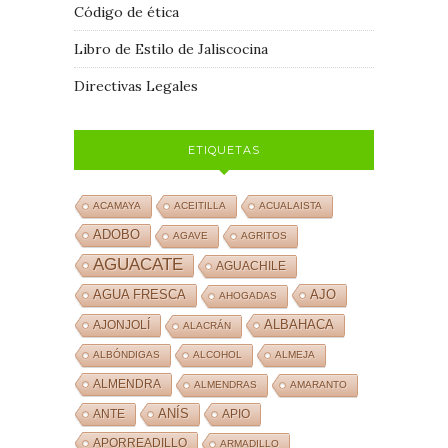
Código de ética
Libro de Estilo de Jaliscocina
Directivas Legales
ETIQUETAS
ACAMAYA
ACEITILLA
ACUALAISTA
ADOBO
AGAVE
AGRITOS
AGUACATE
AGUACHILE
AJO
AGUA FRESCA
AHOGADAS
ALBAHACA
AJONJOLÍ
ALACRÁN
ALBÓNDIGAS
ALCOHOL
ALMEJA
ALMENDRA
ALMENDRAS
AMARANTO
ANÍS
ANTE
APIO
APORREADILLO
ARMADILLO