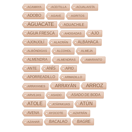
ACAMAYA
ACEITILLA
ACUALAISTA
ADOBO
AGAVE
AGRITOS
AGUACATE
AGUACHILE
AJO
AGUA FRESCA
AHOGADAS
ALBAHACA
AJONJOLÍ
ALACRÁN
ALBÓNDIGAS
ALCOHOL
ALMEJA
ALMENDRA
ALMENDRAS
AMARANTO
ANÍS
ANTE
APIO
APORREADILLO
ARMADILLO
ARROZ
ARRAYÁN
ARRAYANES
ASADO DE BODA
ARVEJAS
ASADO
ATOLE
ATÚN
ATÁPAKUAS
AVENA
AYOCOTE
AZAFRÁN
BACALAO
BAGRE
AZAHAR