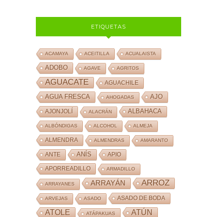
ETIQUETAS
ACAMAYA
ACEITILLA
ACUALAISTA
ADOBO
AGAVE
AGRITOS
AGUACATE
AGUACHILE
AJO
AGUA FRESCA
AHOGADAS
ALBAHACA
AJONJOLÍ
ALACRÁN
ALBÓNDIGAS
ALCOHOL
ALMEJA
ALMENDRA
ALMENDRAS
AMARANTO
ANÍS
ANTE
APIO
APORREADILLO
ARMADILLO
ARROZ
ARRAYÁN
ARRAYANES
ASADO DE BODA
ARVEJAS
ASADO
ATOLE
ATÚN
ATÁPAKUAS