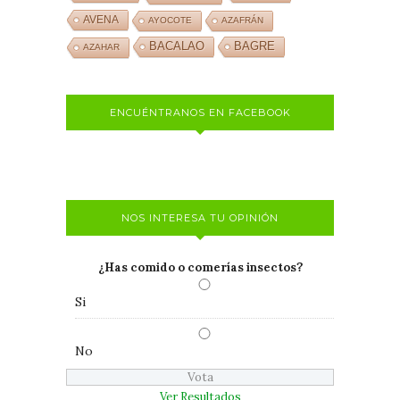
AVENA
AYOCOTE
AZAFRÁN
BACALAO
BAGRE
AZAHAR
ENCUÉNTRANOS EN FACEBOOK
NOS INTERESA TU OPINIÓN
¿Has comido o comerías insectos?
Si
No
Ver Resultados