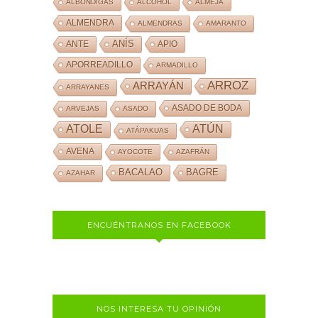
ALBÓNDIGAS
ALCOHOL
ALMEJA
ALMENDRA
ALMENDRAS
AMARANTO
ANÍS
ANTE
APIO
APORREADILLO
ARMADILLO
ARROZ
ARRAYÁN
ARRAYANES
ASADO DE BODA
ARVEJAS
ASADO
ATOLE
ATÚN
ATÁPAKUAS
AVENA
AYOCOTE
AZAFRÁN
BACALAO
BAGRE
AZAHAR
ENCUÉNTRANOS EN FACEBOOK
NOS INTERESA TU OPINIÓN