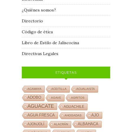
¿Quiénes somos?
Directorio
Código de ética
Libro de Estilo de Jaliscocina
Directivas Legales
ETIQUETAS
ACAMAYA
ACEITILLA
ACUALAISTA
ADOBO
AGAVE
AGRITOS
AGUACATE
AGUACHILE
AJO
AGUA FRESCA
AHOGADAS
ALBAHACA
AJONJOLÍ
ALACRÁN