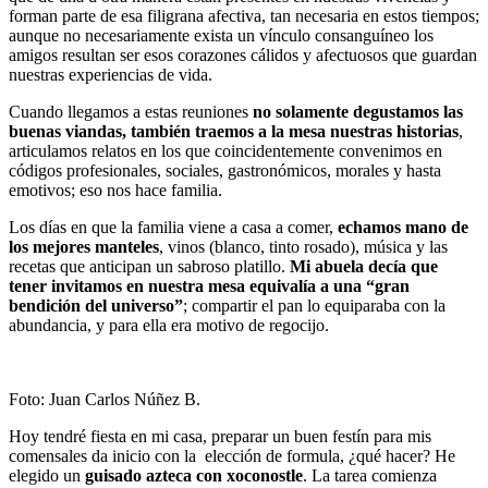
forman parte de esa filigrana afectiva, tan necesaria en estos tiempos;
aunque no necesariamente exista un vínculo consanguíneo los
amigos resultan ser esos corazones cálidos y afectuosos que guardan
nuestras experiencias de vida.
Cuando llegamos a estas reuniones
no solamente degustamos las
buenas viandas, también traemos a la mesa nuestras historias
,
articulamos relatos en los que coincidentemente convenimos en
códigos profesionales, sociales, gastronómicos, morales y hasta
emotivos; eso nos hace familia.
Los días en que la familia viene a casa a comer,
echamos mano de
los mejores manteles
, vinos (blanco, tinto rosado), música y las
recetas que anticipan un sabroso platillo.
Mi abuela decía que
tener invitamos en nuestra mesa equivalía a una “gran
bendición del universo”
; compartir el pan lo equiparaba con la
abundancia, y para ella era motivo de regocijo.
Foto: Juan Carlos Núñez B.
Hoy tendré fiesta en mi casa, preparar un buen festín para mis
comensales da inicio con la elección de formula, ¿qué hacer? He
elegido un
guisado azteca con xoconostle
. La tarea comienza