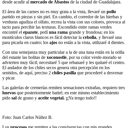
desde acudir al
mercado de Abastos
de la ciudad de Guadalajara.
El área de las carnes no es muy grata a la vista, llevaré un
pollo
partido en piezas y sin piel. En cambio, el corredor de las hierbas y
verduras agudiza el olfato, recrea la vista con sus colores, provoca al
tacto para percibir las texturas. Escondido entre ramas verdes
encontré el
epazote
, pedí
una rama
grande y frondosa; en los
montículos claros blancos es fácil detectar la
cebolla
, y llevaré una
para picarla en cuatro; los
ajos
no están a la vista, utilizaré 4 dientes.
Con una semejanza muy particular a la de una tuna están en la orilla
del estante las bolitas de
xoconostle
, por su color verde-morado se
advierten muy fácil; necesitaré 5 que rebanaré y les quitaré el centro.
El andador de los chiles secos genera otra percepción en los
sentidos, de aquí, preciso 2
chiles pasilla
que procederé a desvenar
y picar.
Las galerías de cremerías remiten sensaciones extrañas, requiero tres
huevos
que posteriormente batiré; en este mismo establecimiento
pido
sal
de grano y
aceite vegetal. ¡¡
Ya tengo todo!!
Foto: Juan Carlos Núñez B.
Los
procesos
me remiten a las convivencias con mis grandes