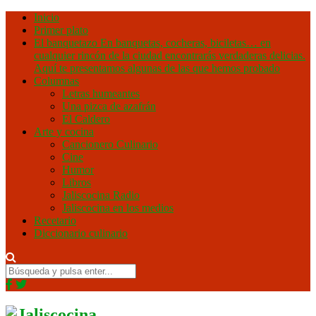
Inicio
Primer plato
El banquetazo
En banquetas, cocheras, biciletas… en
cualquier rincón de la ciudad encontrarás verdaderas delicias.
Aquí te presentamos algunas de las que hemos probado
Columnas
Letras humeantes
Una pizca de azafrán
El Caldero
Arte y cocina
Cancionero Culinario
Cine
Humor
Libros
Jaliscocina Radio
Jaliscocina en los medios
Recetario
Diccionario culinario