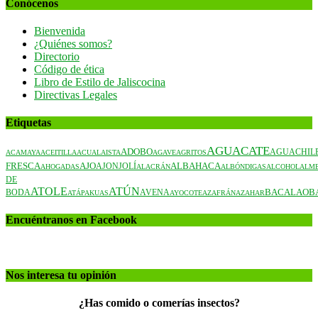
Conócenos
Bienvenida
¿Quiénes somos?
Directorio
Código de ética
Libro de Estilo de Jaliscocina
Directivas Legales
Etiquetas
AGUACATE
ADOBO
AGUACHIL
ACAMAYA
ACEITILLA
ACUALAISTA
AGAVE
AGRITOS
AJO
ALBAHACA
FRESCA
AJONJOLÍ
AHOGADAS
ALACRÁN
ALBÓNDIGAS
ALCOHOL
ALME
DE
ATOLE
ATÚN
BACALAO
B
BODA
AVENA
ATÁPAKUAS
AYOCOTE
AZAFRÁN
AZAHAR
Encuéntranos en Facebook
Nos interesa tu opinión
¿Has comido o comerías insectos?