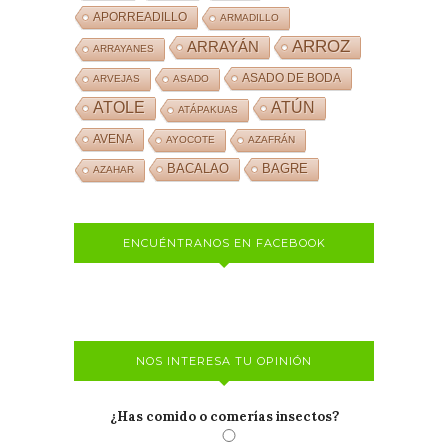
APORREADILLO
ARMADILLO
ARROZ
ARRAYÁN
ARRAYANES
ASADO DE BODA
ARVEJAS
ASADO
ATOLE
ATÚN
ATÁPAKUAS
AVENA
AYOCOTE
AZAFRÁN
BACALAO
BAGRE
AZAHAR
ENCUÉNTRANOS EN FACEBOOK
NOS INTERESA TU OPINIÓN
¿Has comido o comerías insectos?