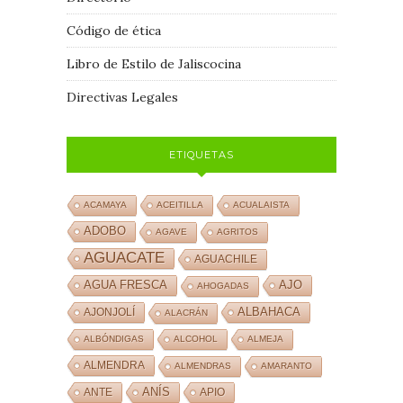
Código de ética
Libro de Estilo de Jaliscocina
Directivas Legales
ETIQUETAS
ACAMAYA
ACEITILLA
ACUALAISTA
ADOBO
AGAVE
AGRITOS
AGUACATE
AGUACHILE
AJO
AGUA FRESCA
AHOGADAS
ALBAHACA
AJONJOLÍ
ALACRÁN
ALBÓNDIGAS
ALCOHOL
ALMEJA
ALMENDRA
ALMENDRAS
AMARANTO
ANÍS
ANTE
APIO