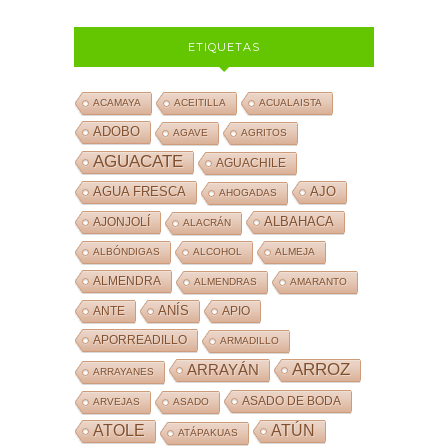
ETIQUETAS
ACAMAYA
ACEITILLA
ACUALAISTA
ADOBO
AGAVE
AGRITOS
AGUACATE
AGUACHILE
AJO
AGUA FRESCA
AHOGADAS
ALBAHACA
AJONJOLÍ
ALACRÁN
ALBÓNDIGAS
ALCOHOL
ALMEJA
ALMENDRA
ALMENDRAS
AMARANTO
ANÍS
ANTE
APIO
APORREADILLO
ARMADILLO
ARROZ
ARRAYÁN
ARRAYANES
ASADO DE BODA
ARVEJAS
ASADO
ATOLE
ATÚN
ATÁPAKUAS