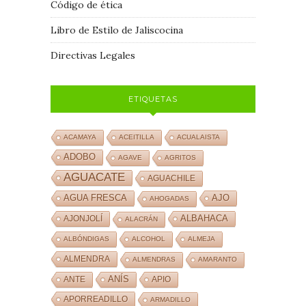
Código de ética
Libro de Estilo de Jaliscocina
Directivas Legales
ETIQUETAS
ACAMAYA
ACEITILLA
ACUALAISTA
ADOBO
AGAVE
AGRITOS
AGUACATE
AGUACHILE
AJO
AGUA FRESCA
AHOGADAS
ALBAHACA
AJONJOLÍ
ALACRÁN
ALBÓNDIGAS
ALCOHOL
ALMEJA
ALMENDRA
ALMENDRAS
AMARANTO
ANÍS
ANTE
APIO
APORREADILLO
ARMADILLO