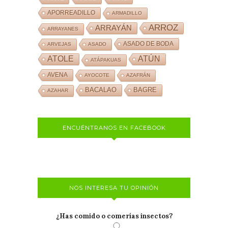
APORREADILLO
ARMADILLO
ARROZ
ARRAYÁN
ARRAYANES
ASADO DE BODA
ARVEJAS
ASADO
ATOLE
ATÚN
ATÁPAKUAS
AVENA
AYOCOTE
AZAFRÁN
BACALAO
BAGRE
AZAHAR
ENCUÉNTRANOS EN FACEBOOK
NOS INTERESA TU OPINIÓN
¿Has comido o comerías insectos?