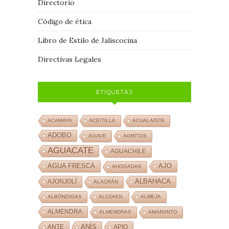
Directorio
Código de ética
Libro de Estilo de Jaliscocina
Directivas Legales
ETIQUETAS
ACAMAYA
ACEITILLA
ACUALAISTA
ADOBO
AGAVE
AGRITOS
AGUACATE
AGUACHILE
AJO
AGUA FRESCA
AHOGADAS
ALBAHACA
AJONJOLÍ
ALACRÁN
ALBÓNDIGAS
ALCOHOL
ALMEJA
ALMENDRA
ALMENDRAS
AMARANTO
ANÍS
ANTE
APIO