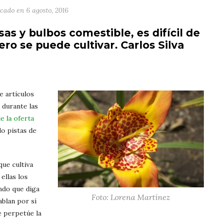
icado en
6 agosto, 2016
as y bulbos comestible, es difícil de
ro se puede cultivar. Carlos Silva
e artículos
 durante las
e la oferta
do pistas de
que cultiva
ellas los
ando que diga
Foto: Lorena Martínez
ablan por sí
 perpetúe la