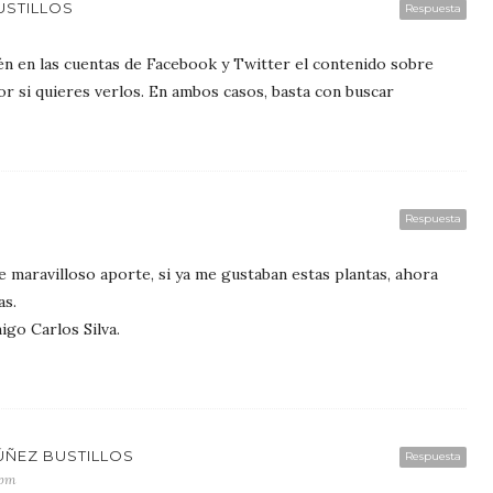
USTILLOS
Respuesta
ién en las cuentas de Facebook y Twitter el contenido sobre
or si quieres verlos. En ambos casos, basta con buscar
Respuesta
e maravilloso aporte, si ya me gustaban estas plantas, ahora
as.
igo Carlos Silva.
ÚÑEZ BUSTILLOS
Respuesta
 pm