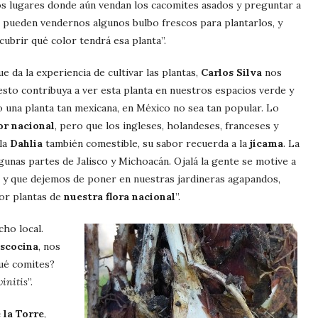
os lugares donde aún vendan los cacomites asados y preguntar a
 pueden vendernos algunos bulbo frescos para plantarlos, y
ubrir qué color tendrá esa planta”.
e da la experiencia de cultivar las plantas,
Carlos Silva
nos
 esto contribuya a ver esta planta en nuestros espacios verde y
o una planta tan mexicana, en México no sea tan popular. Lo
or nacional
, pero que los ingleses, holandeses, franceses y
la
Dahlia
también comestible, su sabor recuerda a la
jícama
. La
lgunas partes de Jalisco y Michoacán. Ojalá la gente se motive a
s, y que dejemos de poner en nuestras jardineras agapandos,
por plantas de
nuestra flora nacional
”.
ho local.
iscocina
, nos
ué comites?
vinitis
”.
 la Torre
,