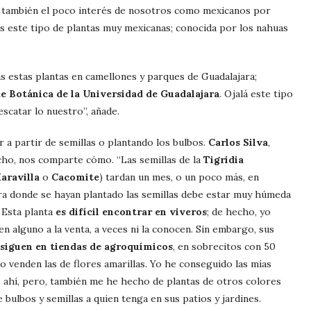
ino también el poco interés de nosotros como mexicanos por
as este tipo de plantas muy mexicanas; conocida por los nahuas
s estas plantas en camellones y parques de Guadalajara;
de Botánica de la Universidad de Guadalajara
. Ojalá este tipo
escatar lo nuestro”, añade.
r a partir de semillas o plantando los bulbos.
Carlos Silva
,
cho, nos comparte cómo. “Las semillas de la
Tigridia
aravilla
o
Cacomite
) tardan un mes, o un poco más, en
ra donde se hayan plantado las semillas debe estar muy húmeda
 Esta planta
es difícil encontrar en viveros
; de hecho, yo
en alguno a la venta, a veces ni la conocen. Sin embargo, sus
nsiguen en tiendas de agroquímicos
, en sobrecitos con 50
lo venden las de flores amarillas. Yo he conseguido las mías
 ahí, pero, también me he hecho de plantas de otros colores
e bulbos y semillas a quien tenga en sus patios y jardines.