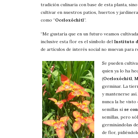
tradición culinaria con base de esta planta, s
cultivar en nuestros patios, huertos y jardiner
como “
Oceloxóchitl
”.
“Me gustaría que en un futuro veamos cultivada
inclusive esta flor es el símbolo del
Instituto 
de artículos de interés social no muevan para r
Se pueden cultiva
quien ya lo ha he
(
Oceloxóchitl
,
M
germinar. La tier
y mantenerse así.
nunca la he visto 
semillas sí
se co
semillas, pero só
germinándolas de
de flor, pidiéndol