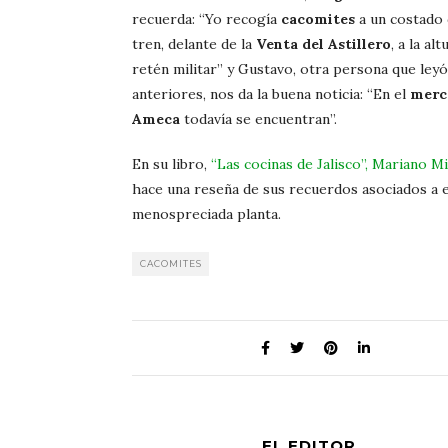
recuerda: “Yo recogía
cacomites
a un costado d
tren, delante de la
Venta del Astillero
, a la al
retén militar” y Gustavo, otra persona que leyó
anteriores, nos da la buena noticia: “En el
merc
Ameca
todavía se encuentran”.
En su libro,
“Las cocinas de Jalisco”, Mariano M
hace una reseña de sus recuerdos asociados a e
menospreciada planta.
CACOMITES
EL EDITOR