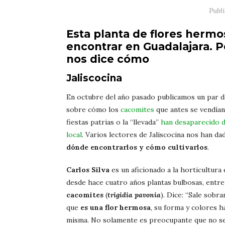
Publ
Esta planta de flores hermos
encontrar en Guadalajara. Pe
nos dice cómo
Jaliscocina
En octubre del año pasado publicamos un par d
sobre cómo los
cacomites
que antes se vendían
fiestas patrias o la “llevada”
han desaparecido d
local
. Varios lectores de Jaliscocina nos han da
dónde encontrarlos y cómo cultivarlos
.
Carlos Silva
es un aficionado a la horticultura 
desde hace cuatro años plantas bulbosas, entre 
cacomites
(
trigidia pavonia
). Dice: “Sale sobr
que
es una flor hermosa
, su forma y colores h
misma. No solamente es preocupante que no se