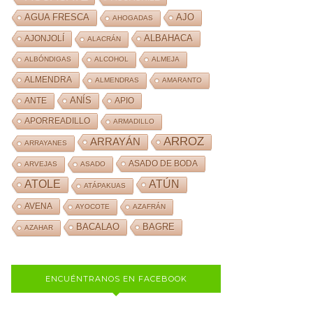
AJO
AGUA FRESCA
AHOGADAS
ALBAHACA
AJONJOLÍ
ALACRÁN
ALBÓNDIGAS
ALCOHOL
ALMEJA
ALMENDRA
ALMENDRAS
AMARANTO
ANÍS
ANTE
APIO
APORREADILLO
ARMADILLO
ARROZ
ARRAYÁN
ARRAYANES
ASADO DE BODA
ARVEJAS
ASADO
ATOLE
ATÚN
ATÁPAKUAS
AVENA
AYOCOTE
AZAFRÁN
BACALAO
BAGRE
AZAHAR
ENCUÉNTRANOS EN FACEBOOK