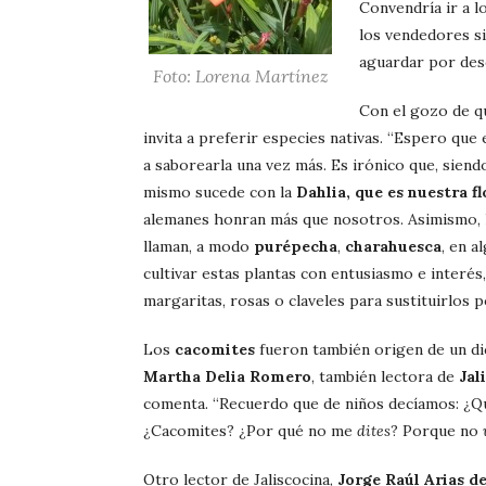
Convendría ir a l
los vendedores si
aguardar por desc
Foto: Lorena Martínez
Con el gozo de qu
invita a preferir especies nativas. “Espero que
a saborearla una vez más. Es irónico que, siend
mismo sucede con la
Dahlia, que es nuestra fl
alemanes honran más que nosotros. Asimismo, 
llaman, a modo
purépecha
,
charahuesca
, en a
cultivar estas plantas con entusiasmo e interé
margaritas, rosas o claveles para sustituirlos 
Los
cacomites
fueron también origen de un dic
Martha Delia Romero
, también lectora de
Jal
comenta. “Recuerdo que de niños decíamos: ¿Q
¿Cacomites? ¿Por qué no me
dites
? Porque no
Otro lector de Jaliscocina,
Jorge Raúl Arias de