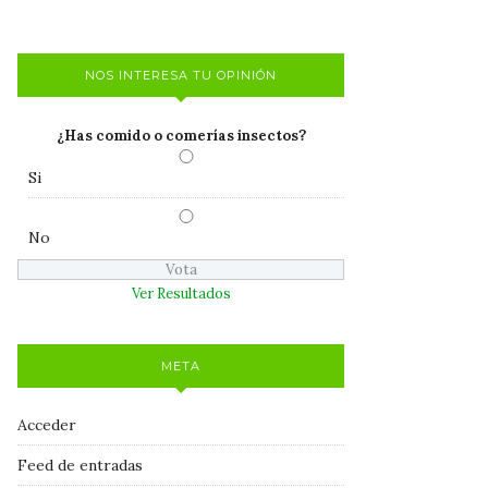
NOS INTERESA TU OPINIÓN
¿Has comido o comerías insectos?
Si
No
Ver Resultados
META
Acceder
Feed de entradas