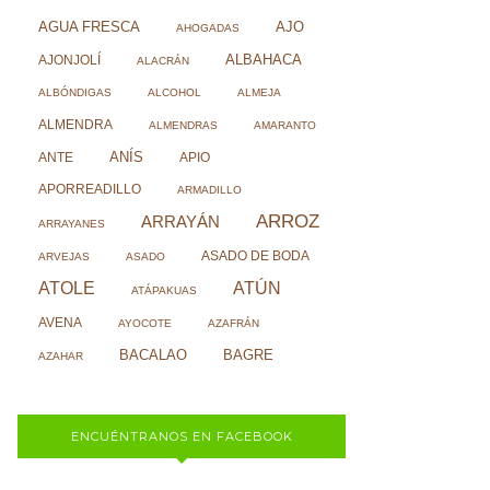
AJO
AGUA FRESCA
AHOGADAS
ALBAHACA
AJONJOLÍ
ALACRÁN
ALBÓNDIGAS
ALCOHOL
ALMEJA
ALMENDRA
ALMENDRAS
AMARANTO
ANÍS
ANTE
APIO
APORREADILLO
ARMADILLO
ARROZ
ARRAYÁN
ARRAYANES
ASADO DE BODA
ARVEJAS
ASADO
ATOLE
ATÚN
ATÁPAKUAS
AVENA
AYOCOTE
AZAFRÁN
BACALAO
BAGRE
AZAHAR
ENCUÉNTRANOS EN FACEBOOK