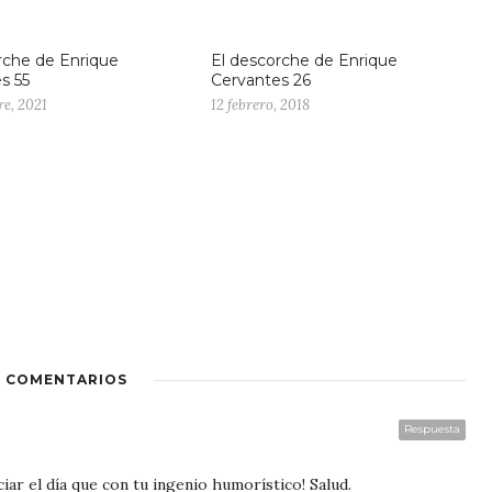
rche de Enrique
El descorche de Enrique
s 55
Cervantes 26
e, 2021
12 febrero, 2018
2 COMENTARIOS
Respuesta
ar el día que con tu ingenio humorístico! Salud.