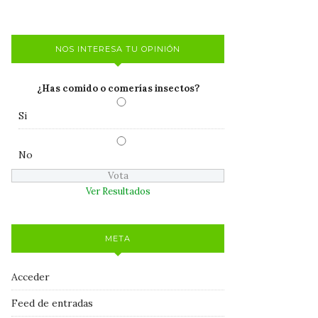
NOS INTERESA TU OPINIÓN
¿Has comido o comerías insectos?
Si
No
Ver Resultados
META
Acceder
Feed de entradas