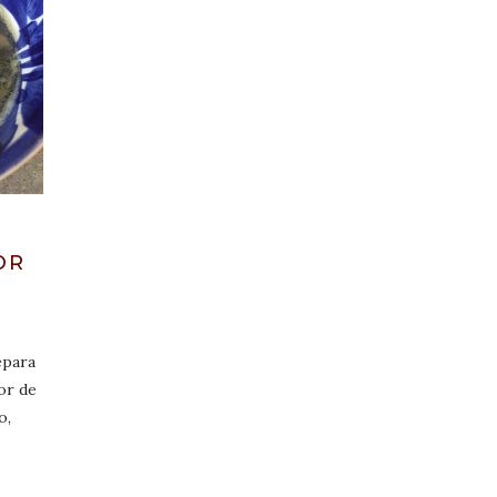
OR
epara
lor de
o,