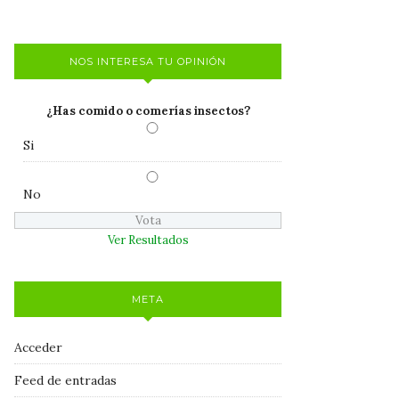
NOS INTERESA TU OPINIÓN
¿Has comido o comerías insectos?
Si
No
Ver Resultados
META
Acceder
Feed de entradas