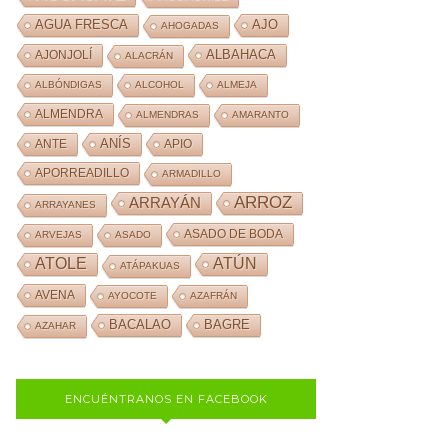
AJO
AGUA FRESCA
AHOGADAS
ALBAHACA
AJONJOLÍ
ALACRÁN
ALBÓNDIGAS
ALCOHOL
ALMEJA
ALMENDRA
ALMENDRAS
AMARANTO
ANÍS
ANTE
APIO
APORREADILLO
ARMADILLO
ARROZ
ARRAYÁN
ARRAYANES
ASADO DE BODA
ARVEJAS
ASADO
ATOLE
ATÚN
ATÁPAKUAS
AVENA
AYOCOTE
AZAFRÁN
BACALAO
BAGRE
AZAHAR
ENCUÉNTRANOS EN FACEBOOK