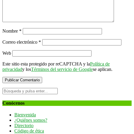
Nombre
*
Correo electrónico
*
Web
Este sitio esta protegido por reCAPTCHA y la
Política de
privacidad
y los
Términos del servicio de Google
se aplican.
Conócenos
Bienvenida
¿Quiénes somos?
Directorio
Código de ética