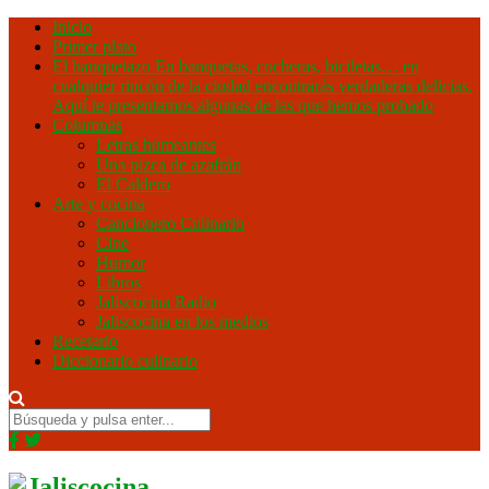
Inicio
Primer plato
El banquetazo
En banquetas, cocheras, biciletas… en
cualquier rincón de la ciudad encontrarás verdaderas delicias.
Aquí te presentamos algunas de las que hemos probado
Columnas
Letras humeantes
Una pizca de azafrán
El Caldero
Arte y cocina
Cancionero Culinario
Cine
Humor
Libros
Jaliscocina Radio
Jaliscocina en los medios
Recetario
Diccionario culinario