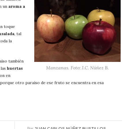
on un
aroma a
un toque
nsalada
, tal
toda la
raíso también
Manzanas. Foto: J.C. Núñez B.
 las
huertas
ron en
 porque otro paraíso de ese fruto se encuentra en esa
Por
JUAN CARLOS NÚÑEZ BUSTILLOS