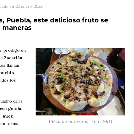
icado en
22 enero, 2022
, Puebla, este delicioso fruto se
s maneras
gar pródigo en
en
Zacatlán
.
tes llaman
pueblo
idos los
cuadro de la
eso gouda,
, nuez
Pizza de manzana. Foto: SRD
 en forma,