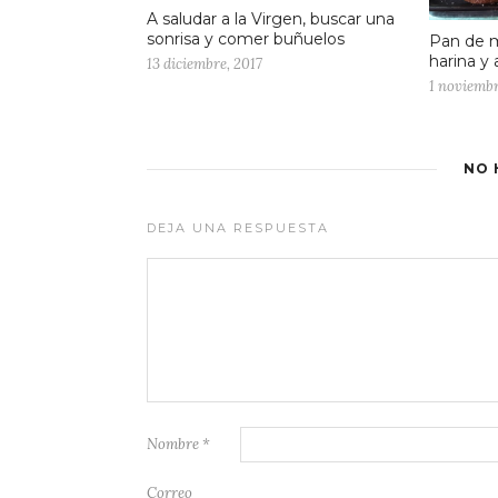
A saludar a la Virgen, buscar una
sonrisa y comer buñuelos
Pan de m
harina y
13 diciembre, 2017
1 noviembr
NO 
DEJA UNA RESPUESTA
Nombre
*
Correo