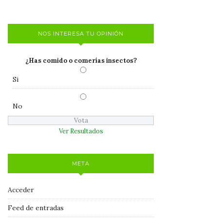
NOS INTERESA TU OPINIÓN
¿Has comido o comerías insectos?
Si
No
Ver Resultados
META
Acceder
Feed de entradas