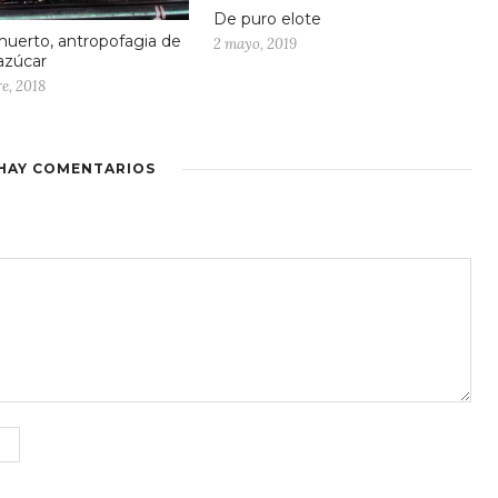
De puro elote
uerto, antropofagia de
2 mayo, 2019
 azúcar
e, 2018
HAY COMENTARIOS