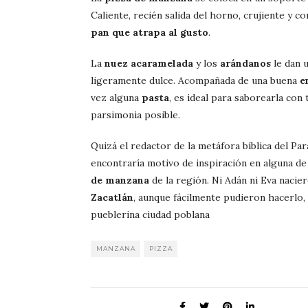
Caliente, recién salida del horno, crujiente y c
pan que atrapa al gusto
.
La
nuez acaramelada
y los
arándanos
le dan 
ligeramente dulce. Acompañada de una buena
e
vez alguna
pasta
, es ideal para saborearla con 
parsimonia posible.
Quizá el redactor de la metáfora bíblica del Pa
encontraría motivo de inspiración en alguna de
de manzana
de la región. Ni Adán ni Eva nacie
Zacatlán
, aunque fácilmente pudieron hacerlo,
pueblerina ciudad poblana
MANZANA
PIZZA