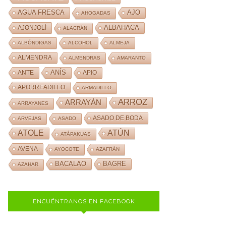
AJO
AGUA FRESCA
AHOGADAS
ALBAHACA
AJONJOLÍ
ALACRÁN
ALBÓNDIGAS
ALCOHOL
ALMEJA
ALMENDRA
ALMENDRAS
AMARANTO
ANÍS
ANTE
APIO
APORREADILLO
ARMADILLO
ARROZ
ARRAYÁN
ARRAYANES
ASADO DE BODA
ARVEJAS
ASADO
ATOLE
ATÚN
ATÁPAKUAS
AVENA
AYOCOTE
AZAFRÁN
BACALAO
BAGRE
AZAHAR
ENCUÉNTRANOS EN FACEBOOK