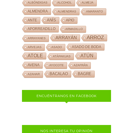
ALBÓNDIGAS
ALCOHOL
ALMEJA
ALMENDRA
ALMENDRAS
AMARANTO
ANÍS
ANTE
APIO
APORREADILLO
ARMADILLO
ARROZ
ARRAYÁN
ARRAYANES
ASADO DE BODA
ARVEJAS
ASADO
ATOLE
ATÚN
ATÁPAKUAS
AVENA
AYOCOTE
AZAFRÁN
BACALAO
BAGRE
AZAHAR
ENCUÉNTRANOS EN FACEBOOK
NOS INTERESA TU OPINIÓN