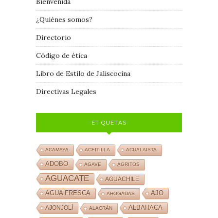
Bienvenida
¿Quiénes somos?
Directorio
Código de ética
Libro de Estilo de Jaliscocina
Directivas Legales
ETIQUETAS
ACAMAYA
ACEITILLA
ACUALAISTA
ADOBO
AGAVE
AGRITOS
AGUACATE
AGUACHILE
AJO
AGUA FRESCA
AHOGADAS
ALBAHACA
AJONJOLÍ
ALACRÁN