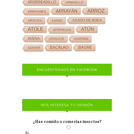
APORREADILLO
ARMADILLO
ARROZ
ARRAYÁN
ARRAYANES
ASADO DE BODA
ARVEJAS
ASADO
ATOLE
ATÚN
ATÁPAKUAS
AVENA
AYOCOTE
AZAFRÁN
BACALAO
BAGRE
AZAHAR
ENCUÉNTRANOS EN FACEBOOK
NOS INTERESA TU OPINIÓN
¿Has comido o comerías insectos?
Si