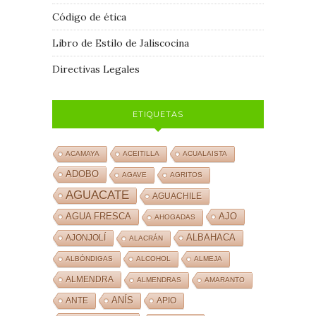
Código de ética
Libro de Estilo de Jaliscocina
Directivas Legales
ETIQUETAS
ACAMAYA
ACEITILLA
ACUALAISTA
ADOBO
AGAVE
AGRITOS
AGUACATE
AGUACHILE
AJO
AGUA FRESCA
AHOGADAS
ALBAHACA
AJONJOLÍ
ALACRÁN
ALBÓNDIGAS
ALCOHOL
ALMEJA
ALMENDRA
ALMENDRAS
AMARANTO
ANÍS
ANTE
APIO