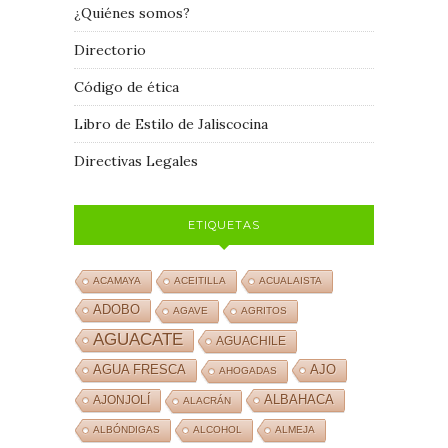
¿Quiénes somos?
Directorio
Código de ética
Libro de Estilo de Jaliscocina
Directivas Legales
ETIQUETAS
ACAMAYA
ACEITILLA
ACUALAISTA
ADOBO
AGAVE
AGRITOS
AGUACATE
AGUACHILE
AJO
AGUA FRESCA
AHOGADAS
ALBAHACA
AJONJOLÍ
ALACRÁN
ALBÓNDIGAS
ALCOHOL
ALMEJA