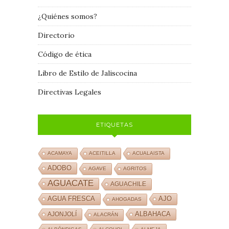
¿Quiénes somos?
Directorio
Código de ética
Libro de Estilo de Jaliscocina
Directivas Legales
ETIQUETAS
ACAMAYA
ACEITILLA
ACUALAISTA
ADOBO
AGAVE
AGRITOS
AGUACATE
AGUACHILE
AJO
AGUA FRESCA
AHOGADAS
ALBAHACA
AJONJOLÍ
ALACRÁN