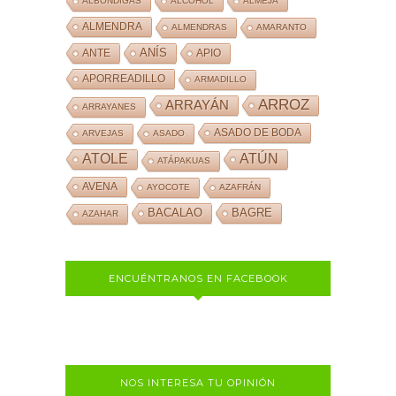
ALBÓNDIGAS
ALCOHOL
ALMEJA
ALMENDRA
ALMENDRAS
AMARANTO
ANÍS
ANTE
APIO
APORREADILLO
ARMADILLO
ARROZ
ARRAYÁN
ARRAYANES
ASADO DE BODA
ARVEJAS
ASADO
ATOLE
ATÚN
ATÁPAKUAS
AVENA
AYOCOTE
AZAFRÁN
BACALAO
BAGRE
AZAHAR
ENCUÉNTRANOS EN FACEBOOK
NOS INTERESA TU OPINIÓN