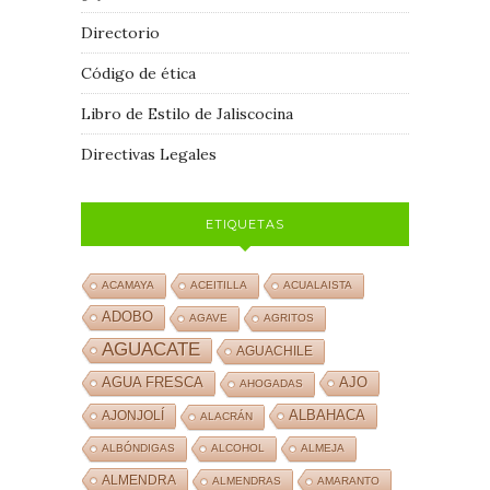
Directorio
Código de ética
Libro de Estilo de Jaliscocina
Directivas Legales
ETIQUETAS
ACAMAYA
ACEITILLA
ACUALAISTA
ADOBO
AGAVE
AGRITOS
AGUACATE
AGUACHILE
AJO
AGUA FRESCA
AHOGADAS
ALBAHACA
AJONJOLÍ
ALACRÁN
ALBÓNDIGAS
ALCOHOL
ALMEJA
ALMENDRA
ALMENDRAS
AMARANTO