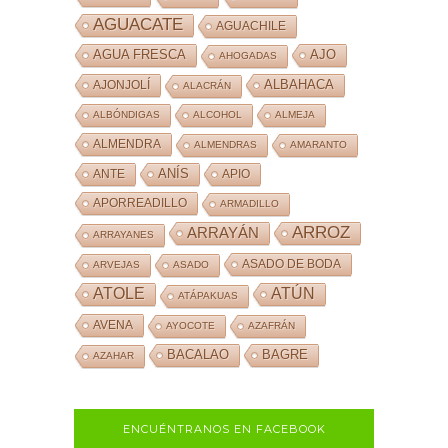
AGUACATE
AGUACHILE
AJO
AGUA FRESCA
AHOGADAS
ALBAHACA
AJONJOLÍ
ALACRÁN
ALBÓNDIGAS
ALCOHOL
ALMEJA
ALMENDRA
ALMENDRAS
AMARANTO
ANÍS
ANTE
APIO
APORREADILLO
ARMADILLO
ARROZ
ARRAYÁN
ARRAYANES
ASADO DE BODA
ARVEJAS
ASADO
ATOLE
ATÚN
ATÁPAKUAS
AVENA
AYOCOTE
AZAFRÁN
BACALAO
BAGRE
AZAHAR
ENCUÉNTRANOS EN FACEBOOK