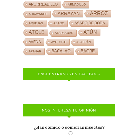
APORREADILLO
ARMADILLO
ARROZ
ARRAYÁN
ARRAYANES
ASADO DE BODA
ARVEJAS
ASADO
ATOLE
ATÚN
ATÁPAKUAS
AVENA
AYOCOTE
AZAFRÁN
BACALAO
BAGRE
AZAHAR
ENCUÉNTRANOS EN FACEBOOK
NOS INTERESA TU OPINIÓN
¿Has comido o comerías insectos?