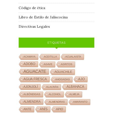
Código de ética
Libro de Estilo de Jaliscocina
Directivas Legales
ETIQUETAS
ACAMAYA
ACEITILLA
ACUALAISTA
ADOBO
AGAVE
AGRITOS
AGUACATE
AGUACHILE
AJO
AGUA FRESCA
AHOGADAS
ALBAHACA
AJONJOLÍ
ALACRÁN
ALBÓNDIGAS
ALCOHOL
ALMEJA
ALMENDRA
ALMENDRAS
AMARANTO
ANÍS
ANTE
APIO