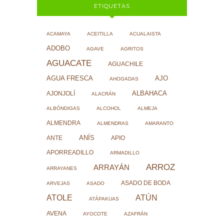
ETIQUETAS
ACAMAYA
ACEITILLA
ACUALAISTA
ADOBO
AGAVE
AGRITOS
AGUACATE
AGUACHILE
AJO
AGUA FRESCA
AHOGADAS
ALBAHACA
AJONJOLÍ
ALACRÁN
ALBÓNDIGAS
ALCOHOL
ALMEJA
ALMENDRA
ALMENDRAS
AMARANTO
ANÍS
ANTE
APIO
APORREADILLO
ARMADILLO
ARROZ
ARRAYÁN
ARRAYANES
ASADO DE BODA
ARVEJAS
ASADO
ATOLE
ATÚN
ATÁPAKUAS
AVENA
AYOCOTE
AZAFRÁN